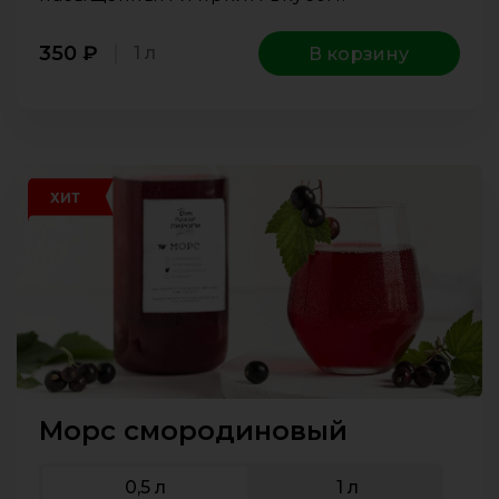
350
₽
1 л
В корзину
ХИТ
Морс смородиновый
0,5 л
1 л