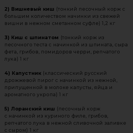
2) Вишневый киш
(тонкий песочный корж с
большим количеством начинки из свежей
вишни в нежном сметанном суфле) 1,2 кг
3) Киш с шпинатом
(тонкий корж из
песочного теста с начинкой из шпината, сыра
фета, грибов, помидоров черри, репчатого
лука) 1 кг
4) Капустник
(классический русский
дрожжевой пирог с начинкой из нежной,
припущенной в молоке капусты, яйца и
ароматного укропа) 1 кг
5) Лоранский киш
(песочный корж
с начинкой из куриного филе, грибов,
репчатого лука в нежной сливочной заливке
с сыром) 1 кг