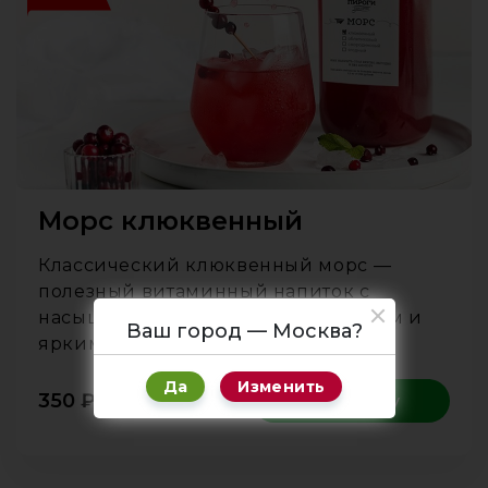
Морс клюквенный
Классический клюквенный морс —
полезный витаминный напиток с
насыщенным кисло-сладким вкусом и
Ваш город — Москва?
ярким ягодным ароматом.
Да
Изменить
350
₽
1 л
В корзину