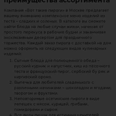
Компания «Вот такие пироги» в Москве предлагает
вашему вниманию комплексное меню изделий из
теста – сладких и соленых. В каталоге вы сможете
найти блюда на любые случаи жизни, начиная от
простого перекуса в рабочие будни и заканчивая
эксклюзивным десертом для праздничного
торжества. Каждый заказ пирога с доставкой на дом
можно оформить из следующих видов кулинарных
изделий:
Сытные блюда для полноценного обеда –
русский курник и капустник, киш из песочного
теста и французский пирог, сербский бу рек и
киргизский оромо.
Выпечка для любителей сладенького с
различными начинками – шоколадом и ягодами,
творогом и фруктами.
Неповторимые осетинские пироги в виде
лепешек с мясом, курицей, грибами,
помидорами и сыром.
Все виды пиццы для истинных ценителей