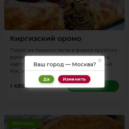
Киргизский оромо
Пирог из тонкого теста в форме круглого
рулета. В начинке рубленая говядина,
картофель, укроп, репчатый и зеленый
Ваш город — Москва?
лук, ароматная зира.
Да
Изменить
1 490
₽
1 кг
В корзину
ВЫГОДНО